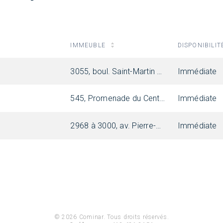
IMMEUBLE
DISPONIBILIT
3055, boul. Saint-Martin Ouest, Laval
Immédiate
545, Promenade du Centropolis
Immédiate
2968 à 3000, av. Pierre-Péladeau, Laval
Immédiate
© 2026 Cominar. Tous droits réservés.