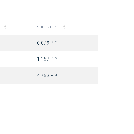
É
SUPERFICIE
6 079 PI²
1 157 PI²
4 763 PI²