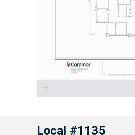
1
/
1
Local #1135