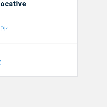
locative
5
PI²
e